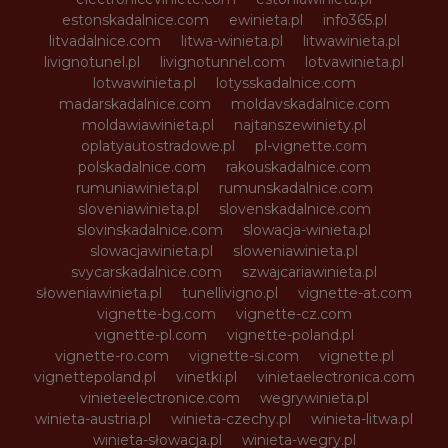
estonskadalnice.com
ewinieta.pl
info365.pl
litvadalnice.com
litwa-winieta.pl
litwawinieta.pl
livignotunel.pl
livignotunnel.com
lotvawinieta.pl
lotwawinieta.pl
lotysskadalnice.com
madarskadalnice.com
moldavskadalnice.com
moldawiawinieta.pl
najtanszewiniety.pl
oplatyautostradowe.pl
pl-vignette.com
polskadalnice.com
rakouskadalnice.com
rumuniawinieta.pl
rumunskadalnice.com
sloveniawinieta.pl
slovenskadalnice.com
slovinskadalnice.com
slowacja-winieta.pl
slowacjawinieta.pl
sloweniawinieta.pl
svycarskadalnice.com
szwajcariawinieta.pl
słoweniawinieta.pl
tunellivigno.pl
vignette-at.com
vignette-bg.com
vignette-cz.com
vignette-pl.com
vignette-poland.pl
vignette-ro.com
vignette-si.com
vignette.pl
vignettepoland.pl
vinetki.pl
vinietaelectronica.com
vinieteelectronice.com
wegrywinieta.pl
winieta-austria.pl
winieta-czechy.pl
winieta-litwa.pl
winieta-słowacja.pl
winieta-wegry.pl