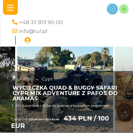
+48 33 813 90 00
info@tu1.pl
Pafos
→
Cypr
WYCIECZKA QUAD & BUGGY SAFARI
CYPR MIX ADVENTURE Z PAFOS DO
AKAMAS
Mix Adventure z Pafos do Akamas z wybranym programem
434 PLN / 100
Cena od
521 PLN / 120 EUR
EUR