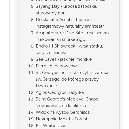
Sayang Bay - urocza zatoczka,
starożytny port
Duiklocatie Amphi Theatre -
instagramowy naturalny amfiteatr
Amphitheatre Dive Site - miejsce do
nurkowania i snorkelingu
Endro III Shipwreck - wrak statku,
sesja zdjęciowa
Sea Caves - jaskinie morskie
Farma bananowców
St. Georges port - starożytna zatoka
św. Jerzego, do którego przybyli
Rzymianie
Agios Georgios Bazylika
Saint George's Medieval Chapel -
średniowieczna kapliczka
Widok na wyspę Geronisos
Nekropolie Meletis Forest
Klif White River