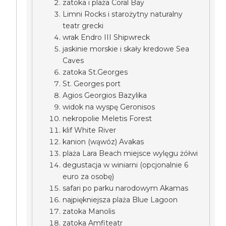
zatoka i plaża Coral Bay
Limni Rocks i starożytny naturalny
teatr grecki
wrak Endro III Shipwreck
jaskinie morskie i skały kredowe Sea
Caves
zatoka St.Georges
St. Georges port
Agios Georgios Bazylika
widok na wyspę Geronisos
nekropolie Meletis Forest
klif White River
kanion (wąwóz) Avakas
plaża Lara Beach miejsce wylęgu żółwi
degustacja w winiarni (opcjonalnie 6
euro za osobę)
safari po parku narodowym Akamas
najpiękniejsza plaża Blue Lagoon
zatoka Manolis
zatoka Amfiteatr