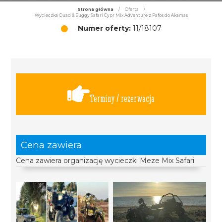
Strona główna
/
Oferta
/
Wycieczka Quad & Buggy Safari Cypr Mix Adventure z Pafos do Akamas
Numer oferty:
11/18107
Terminy / rezerwacja
Cena zawiera
Cena zawiera organizację wycieczki Meze Mix Safari