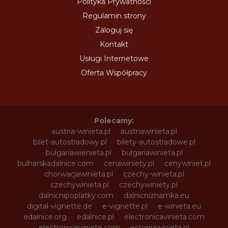
Polityka Prywatności
Regulamin strony
Zaloguj się
Kontakt
Usługi Internetowe
Oferta Współpracy
Polecamy:
austria-winieta.pl
austriawinieta.pl
bilet-autostradowy.pl
bilety-autostradowe.pl
bulgariawienieta.pl
bulgariawinieta.pl
bulharskadalnice.com
cenawiniety.pl
cenywiniet.pl
chorwacjawinieta.pl
czechy-winieta.pl
czechywinieta.pl
czechywiniety.pl
dalnicnipoplatky.com
dalnicniznamka.eu
digital-vignette.de
e-vignette.pl
e-winieta.eu
edalnice.org
edalnice.pl
electronicavinieta.com
electroniceviniete.com
estoniawinieta.pl