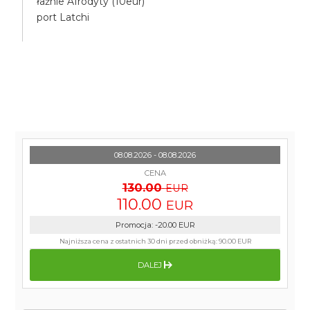
łaźnie Afrodyty (10eur)
port Latchi
08.08.2026 - 08.08.2026
CENA
130.00
EUR
110.00
EUR
Promocja
:
-20.00
EUR
Najniższa cena z ostatnich 30 dni przed obniżką:
90.00 EUR
DALEJ