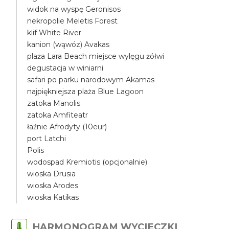
widok na wyspę Geronisos
nekropolie Meletis Forest
klif White River
kanion (wąwóz) Avakas
plaża Lara Beach miejsce wylęgu żółwi
degustacja w winiarni
safari po parku narodowym Akamas
najpiękniejsza plaża Blue Lagoon
zatoka Manolis
zatoka Amfiteatr
łaźnie Afrodyty (10eur)
port Latchi
Polis
wodospad Kremiotis (opcjonalnie)
wioska Drusia
wioska Arodes
wioska Katikas
HARMONOGRAM WYCIECZKI