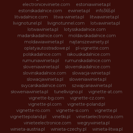
electroniceviniete.com
estoniawinieta.pl
estonskadalnice.com
ewinieta.pl
info365.pl
litvadalnice.com
litwa-winieta.pl
litwawinieta.pl
livignotunel.pl
livignotunnel.com
lotvawinieta.pl
lotwawinieta.pl
lotysskadalnice.com
madarskadalnice.com
moldavskadalnice.com
moldawiawinieta.pl
najtanszewiniety.pl
oplatyautostradowe.pl
pl-vignette.com
polskadalnice.com
rakouskadalnice.com
rumuniawinieta.pl
rumunskadalnice.com
sloveniawinieta.pl
slovenskadalnice.com
slovinskadalnice.com
slowacja-winieta.pl
slowacjawinieta.pl
sloweniawinieta.pl
svycarskadalnice.com
szwajcariawinieta.pl
słoweniawinieta.pl
tunellivigno.pl
vignette-at.com
vignette-bg.com
vignette-cz.com
vignette-pl.com
vignette-poland.pl
vignette-ro.com
vignette-si.com
vignette.pl
vignettepoland.pl
vinetki.pl
vinietaelectronica.com
vinieteelectronice.com
wegrywinieta.pl
winieta-austria.pl
winieta-czechy.pl
winieta-litwa.pl