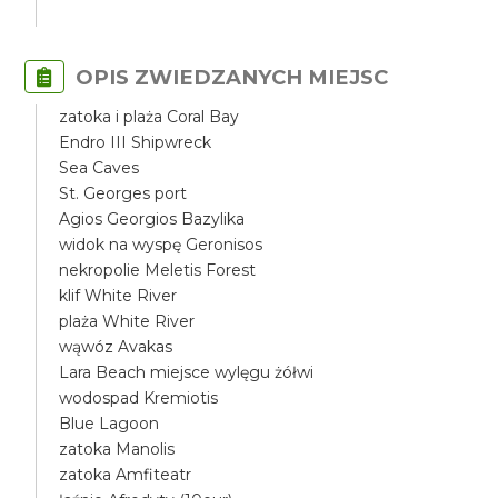
OPIS ZWIEDZANYCH MIEJSC
zatoka i plaża Coral Bay
Endro III Shipwreck
Sea Caves
St. Georges port
Agios Georgios Bazylika
widok na wyspę Geronisos
nekropolie Meletis Forest
klif White River
plaża White River
wąwóz Avakas
Lara Beach miejsce wylęgu żółwi
wodospad Kremiotis
Blue Lagoon
zatoka Manolis
zatoka Amfiteatr