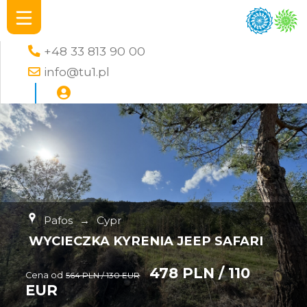
+48 33 813 90 00
info@tu1.pl
Pafos
→
Cypr
WYCIECZKA KYRENIA JEEP SAFARI
478 PLN / 110
Cena od
564 PLN / 130 EUR
EUR