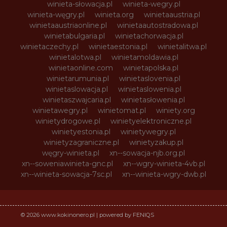
winieta-słowacja.pl
winieta-wegry.pl
winieta-węgry.pl
winieta.org
winietaaustria.pl
winietaaustriaonline.pl
winietaautostradowa.pl
winietabulgaria.pl
winietachorwacja.pl
winietaczechy.pl
winietaestonia.pl
winietalitwa.pl
winietalotwa.pl
winietamoldawia.pl
winietaonline.com
winietapolska.pl
winietarumunia.pl
winietaslovenia.pl
winietaslowacja.pl
winietaslowenia.pl
winietaszwajcaria.pl
winietasłowenia.pl
winietawegry.pl
winietomat.pl
winiety.org
winietydrogowe.pl
winietyelektroniczne.pl
winietyestonia.pl
winietywegry.pl
winietyzagraniczne.pl
winietyzakup.pl
węgry-winieta.pl
xn--sowacja-njb.org.pl
xn--soweniawinieta-gnc.pl
xn--wgry-winieta-4vb.pl
xn--winieta-sowacja-7sc.pl
xn--winieta-wgry-dwb.pl
© 2026 www.kokinonero.pl | powered by FENIQS