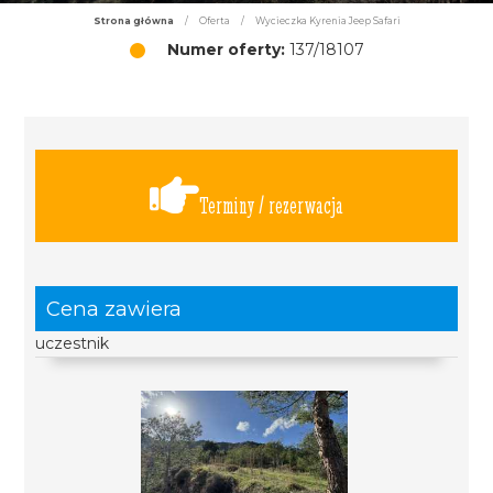
Strona główna
/
Oferta
/
Wycieczka Kyrenia Jeep Safari
Numer oferty:
137/18107
Terminy / rezerwacja
Cena zawiera
uczestnik