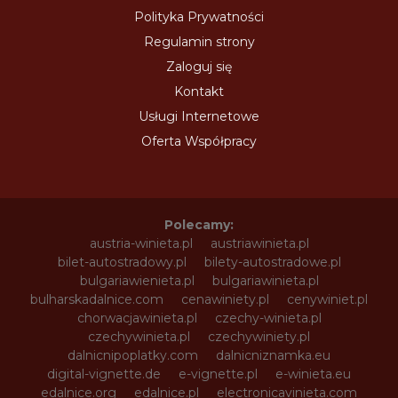
Polityka Prywatności
Regulamin strony
Zaloguj się
Kontakt
Usługi Internetowe
Oferta Współpracy
Polecamy:
austria-winieta.pl
austriawinieta.pl
bilet-autostradowy.pl
bilety-autostradowe.pl
bulgariawienieta.pl
bulgariawinieta.pl
bulharskadalnice.com
cenawiniety.pl
cenywiniet.pl
chorwacjawinieta.pl
czechy-winieta.pl
czechywinieta.pl
czechywiniety.pl
dalnicnipoplatky.com
dalnicniznamka.eu
digital-vignette.de
e-vignette.pl
e-winieta.eu
edalnice.org
edalnice.pl
electronicavinieta.com