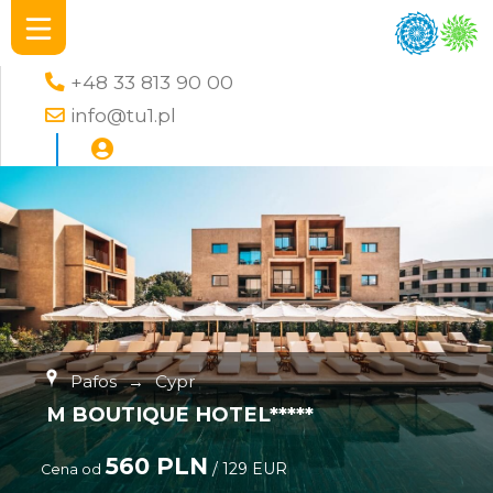
+48 33 813 90 00
info@tu1.pl
Pafos
→
Cypr
M BOUTIQUE HOTEL*****
560 PLN
/ 129 EUR
Cena od