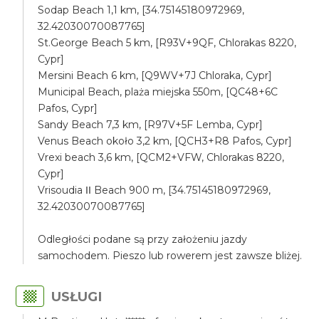
Sodap Beach 1,1 km, [34.75145180972969,
32.42030070087765]
St.George Beach 5 km, [R93V+9QF, Chlorakas 8220,
Cypr]
Mersini Beach 6 km, [Q9WV+7J Chloraka, Cypr]
Municipal Beach, plaża miejska 550m, [QC48+6C
Pafos, Cypr]
Sandy Beach 7,3 km, [R97V+5F Lemba, Cypr]
Venus Beach około 3,2 km, [QCH3+R8 Pafos, Cypr]
Vrexi beach 3,6 km, [QCM2+VFW, Chlorakas 8220,
Cypr]
Vrisoudia ΙΙ Beach 900 m, [34.75145180972969,
32.42030070087765]
Odległości podane są przy założeniu jazdy
samochodem. Pieszo lub rowerem jest zawsze bliżej.
USŁUGI