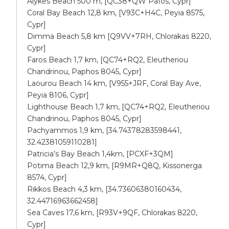
Alykes Beach 500 m, [QC38+QW Pafos, Cypr]
Coral Bay Beach 12,8 km, [V93C+H4C, Peyia 8575,
Cypr]
Dimma Beach 5,8 km [Q9VV+7RH, Chlorakas 8220,
Cypr]
Faros Beach 1,7 km, [QC74+RQ2, Eleutheriou
Chandrinou, Paphos 8045, Cypr]
Laourou Beach 14 km, [V955+JRF, Coral Bay Ave,
Peyia 8106, Cypr]
Lighthouse Beach 1,7 km, [QC74+RQ2, Eleutheriou
Chandrinou, Paphos 8045, Cypr]
Pachyammos 1,9 km, [34.74378283598441,
32.42381059110281]
Patricia’s Bay Beach 1,4km, [PCXF+3QM]
Potima Beach 12,9 km, [R9MR+Q8Q, Kissonerga
8574, Cypr]
Rikkos Beach 4,3 km, [34.73606380160434,
32.44716963662458]
Sea Caves 17,6 km, [R93V+9QF, Chlorakas 8220,
Cypr]