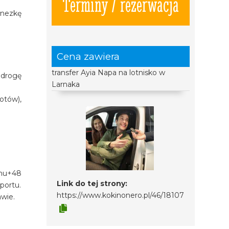
Terminy / rezerwacja
inezkę
Cena zawiera
transfer Ayia Napa na lotnisko w
 drogę
Larnaka
otów),
onu+48
Link do tej strony:
portu.
https://www.kokinonero.pl/46/18107
awie.