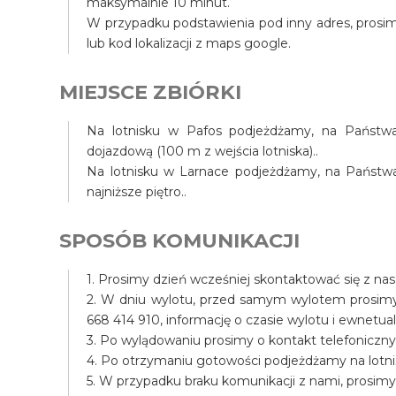
maksymalnie 10 minut.
W przypadku podstawienia pod inny adres, prosim
lub kod lokalizacji z maps google.
MIEJSCE ZBIÓRKI
Na lotnisku w Pafos podjeżdżamy, na Państwa 
dojazdową (100 m z wejścia lotniska)..
Na lotnisku w Larnace podjeżdżamy, na Państwa t
najniższe piętro..
SPOSÓB KOMUNIKACJI
1. Prosimy dzień wcześniej skontaktować się z na
2. W dniu wylotu, przed samym wylotem prosim
668 414 910, informację o czasie wylotu i ewnet
3. Po wylądowaniu prosimy o kontakt telefoniczny
4. Po otrzymaniu gotowości podjeżdżamy na lotni
5. W przypadku braku komunikacji z nami, prosim