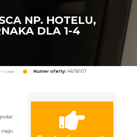
CA NP. HOTELU,
NAKA DLA 1-4
Numer oferty:
46/18107
 1-4 osób
 podać
 ciągu