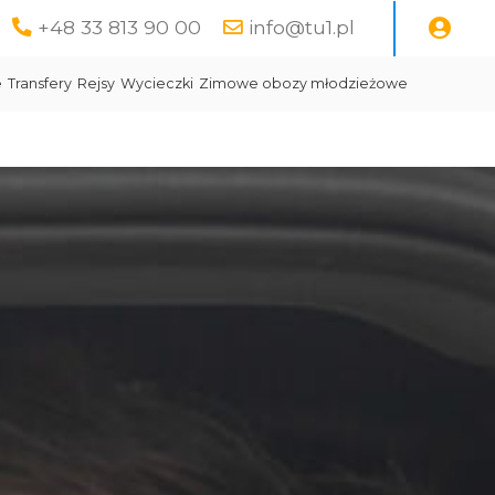
+48 33 813 90 00
info@tu1.pl
e
Transfery
Rejsy
Wycieczki
Zimowe obozy młodzieżowe