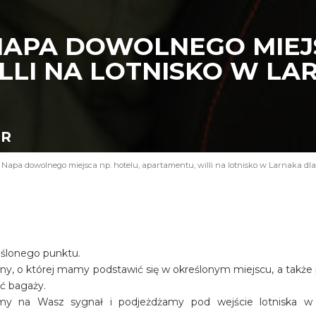
NAPA DOWOLNEGO MIEJS
LI NA LOTNISKO W LAR
UR
 Napa dowolnego miejsca np. hotelu, apartamentu, willi na lotnisko w Larnaka dla
eślonego punktu.
iny, o której mamy podstawić się w określonym miejscu, a także
ość bagaży.
amy na Wasz sygnał i podjeżdżamy pod wejście lotniska w