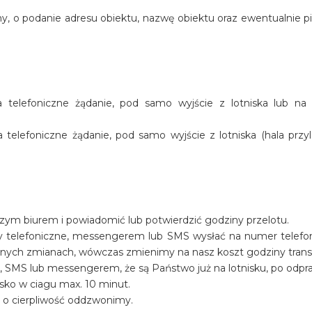
y, o podanie adresu obiektu, nazwę obiektu oraz ewentualnie p
telefoniczne żądanie, pod samo wyjście z lotniska lub na
elefoniczne żądanie, pod samo wyjście z lotniska (hala przyl
szym biurem i powiadomić lub potwierdzić godziny przelotu.
y telefoniczne, messengerem lub SMS wysłać na numer telef
ualnych zmianach, wówczas zmienimy na nasz koszt godziny trans
, SMS lub messengerem, że są Państwo już na lotnisku, po odpr
sko w ciagu max. 10 minut.
y o cierpliwość oddzwonimy.