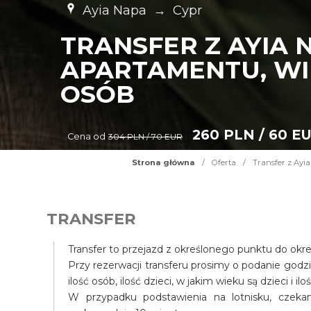
Ayia Napa
→
Cypr
TRANSFER Z AYIA 
APARTAMENTU, WIL
OSÓB
260 PLN / 60 E
Cena od
304 PLN / 70 EUR
Strona główna
/
Oferta
/
Transfer z Ayia
TRANSFER
Transfer to przejazd z określonego punktu do okr
Przy rezerwacji transferu prosimy o podanie godz
ilość osób, ilość dzieci, w jakim wieku są dzieci i il
W przypadku podstawienia na lotnisku, czek