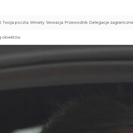
t
Twoja poczta
Winiety
Słowacja
Przewodnik
Delegacje zagraniczn
g obiektów