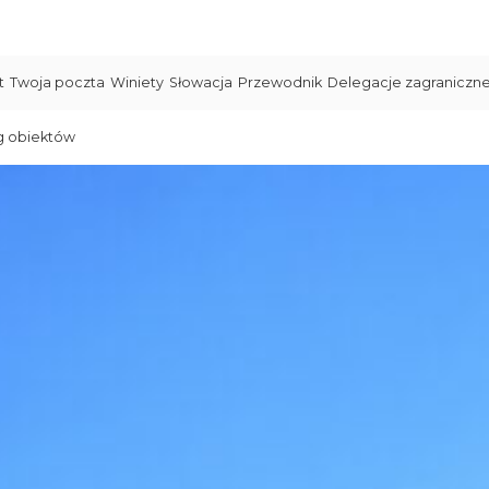
t
Twoja poczta
Winiety
Słowacja
Przewodnik
Delegacje zagraniczn
g obiektów