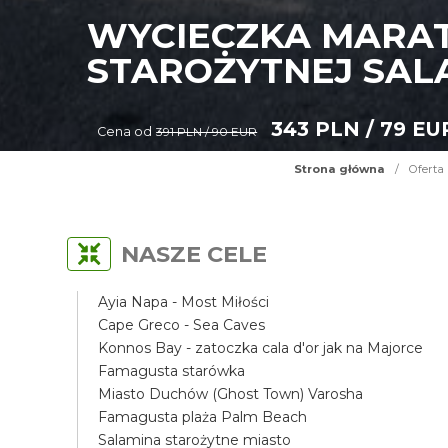
WYCIECZKA MARAT
STAROŻYTNEJ SAL
343 PLN / 79 EU
Cena od
391 PLN / 90 EUR
Strona główna
/
Oferta
NASZE CELE
Ayia Napa - Most Miłości
Cape Greco - Sea Caves
Konnos Bay - zatoczka cala d'or jak na Majorce
Famagusta starówka
Miasto Duchów (Ghost Town) Varosha
Famagusta plaża Palm Beach
Salamina starożytne miasto