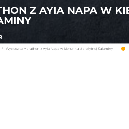
HON Z AYIA NAPA W K
AMINY
R
/
Wycieczka Marathon z Ayia Napa w kierunku starożytnej Salaminy