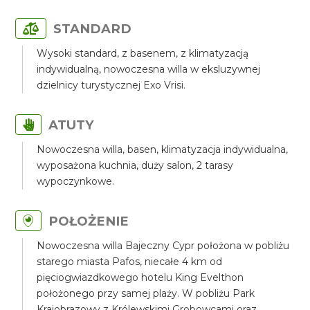
STANDARD
Wysoki standard, z basenem, z klimatyzacją
indywidualną, nowoczesna willa w eksluzywnej
dzielnicy turystycznej Exo Vrisi.
ATUTY
Nowoczesna willa, basen, klimatyzacja indywidualna,
wyposażona kuchnia, duży salon, 2 tarasy
wypoczynkowe.
POŁOŻENIE
Nowoczesna willa Bajeczny Cypr położona w pobliżu
starego miasta Pafos, niecałe 4 km od
pięciogwiazdkowego hotelu King Evelthon
położonego przy samej plaży. W pobliżu Park
Krajobrazowy z Królewskimi Grobowcami oraz