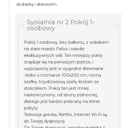
drukarką i skanerem.
Sypialnia nr 2 Pokój 1-
osobowy
Pokój 1-osobowy, bez balkonu, z widokiem
na stare miasto Pafos i osiedle
ekskluzywnych willi. Ten mniejszy pokój
znajduje się na pierwszym piętrze, i
wyposażony jest w wygodne drewniane
łóżko o rozmiarze 100x200 cm, nocną
szafkę, trzydrzwiową szafę, krzesło ze
stoliczkiem. Pokój ten jest mniej
nasłoneczniony, od strony północnej,
dlatego jest bardzo polecany na letnie
pobyty.
Telewizja grecka, Netflix, Internet Wi-Fi są
do Twojej dyspozycji.
Do Twojej dyspozycji wspólna łazienka z