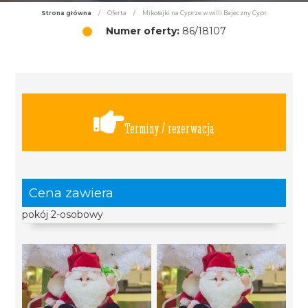
Strona główna
/
Oferta
/
Mikołajki na Cyprze w willi Bajeczny Cypr
Numer oferty:
86/18107
Terminy / rezerwacja
Cena zawiera
pokój 2-osobowy