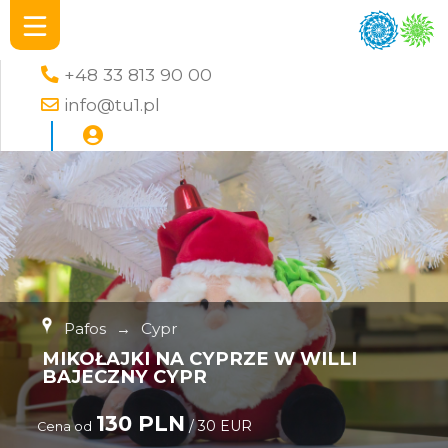
+48 33 813 90 00
info@tu1.pl
Pafos
→
Cypr
MIKOŁAJKI NA CYPRZE W WILLI
BAJECZNY CYPR
130 PLN
/ 30 EUR
Cena od