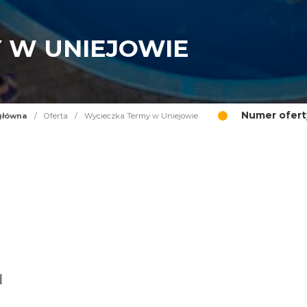
 W UNIEJOWIE
Numer ofert
główna
/
Oferta
/
Wycieczka Termy w Uniejowie
I