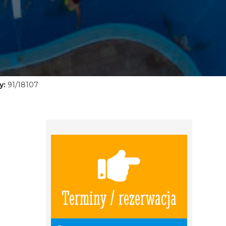
y:
91/18107
Terminy / rezerwacja