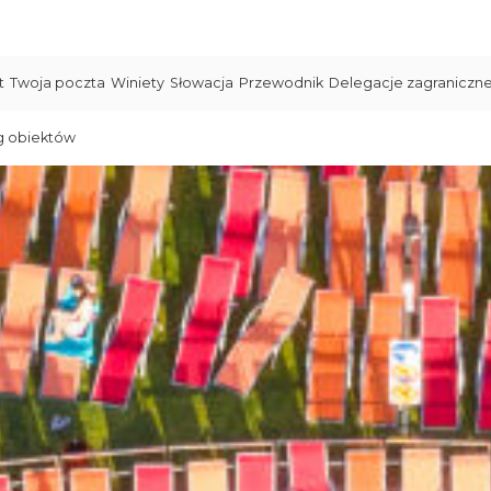
t
Twoja poczta
Winiety
Słowacja
Przewodnik
Delegacje zagraniczn
g obiektów