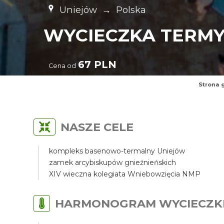
Uniejów
→
Polska
WYCIECZKA TERMY
67 PLN
Cena od
Strona 
NASZE CELE
kompleks basenowo-termalny Uniejów
zamek arcybiskupów gnieźnieńskich
XIV wieczna kolegiata Wniebowzięcia NMP
HARMONOGRAM WYCIECZK