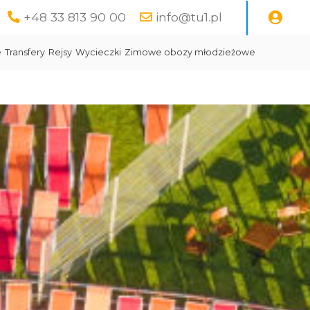
+48 33 813 90 00
info@tu1.pl
e
Transfery
Rejsy
Wycieczki
Zimowe obozy młodzieżowe