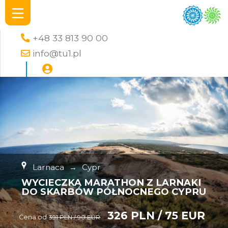
+48 33 813 90 00
info@tu1.pl
Larnaca
→
Cypr
WYCIECZKA MARATHON Z LARNAKI
DO SKARBÓW PÓŁNOCNEGO CYPRU
326 PLN / 75 EUR
Cena od
391 PLN / 90 EUR