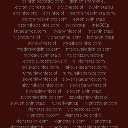
dalnicnipoplatky.com
dalnicniznamka.eu
digital-vignette.de
e-vignette.pl
e-winieta.eu
edalnice.org
edalnice.pl
electronicavinieta.com
electroniceviniete.com
estoniawinieta.pl
estonskadalnice.com
ewinieta.pl
info365.pl
litvadalnice.com
litwa-winieta.pl
litwawinieta.pl
livignotunel.pl
livignotunnel.com
lotvawinieta.pl
lotwawinieta.pl
lotysskadalnice.com
madarskadalnice.com
moldavskadalnice.com
moldawiawinieta.pl
najtanszewiniety.pl
oplatyautostradowe.pl
pl-vignette.com
polskadalnice.com
rakouskadalnice.com
rumuniawinieta.pl
rumunskadalnice.com
sloveniawinieta.pl
slovenskadalnice.com
slovinskadalnice.com
slowacja-winieta.pl
slowacjawinieta.pl
sloweniawinieta.pl
svycarskadalnice.com
szwajcariawinieta.pl
słoweniawinieta.pl
tunellivigno.pl
vignette-at.com
vignette-bg.com
vignette-cz.com
vignette-pl.com
vignette-poland.pl
vignette-ro.com
vignette-si.com
vignette.pl
vignettepoland.pl
vinetki.pl
vinietaelectronica.com