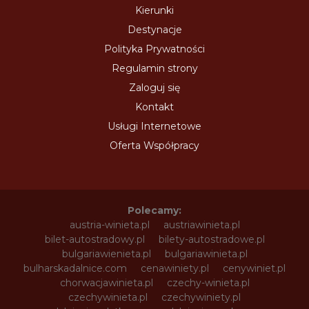
Kierunki
Destynacje
Polityka Prywatności
Regulamin strony
Zaloguj się
Kontakt
Usługi Internetowe
Oferta Współpracy
Polecamy:
austria-winieta.pl
austriawinieta.pl
bilet-autostradowy.pl
bilety-autostradowe.pl
bulgariawienieta.pl
bulgariawinieta.pl
bulharskadalnice.com
cenawiniety.pl
cenywiniet.pl
chorwacjawinieta.pl
czechy-winieta.pl
czechywinieta.pl
czechywiniety.pl