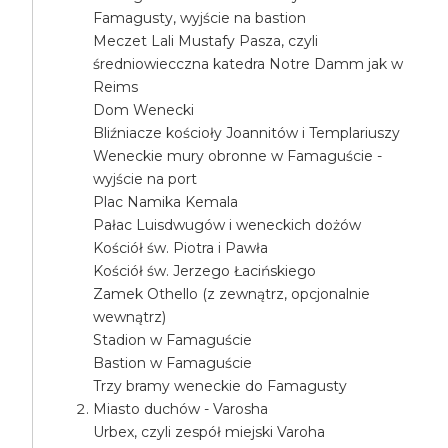
Famagusty, wyjście na bastion
Meczet Lali Mustafy Pasza, czyli
średniowiecczna katedra Notre Damm jak w
Reims
Dom Wenecki
Bliźniacze kościoły Joannitów i Templariuszy
Weneckie mury obronne w Famaguście -
wyjście na port
Plac Namika Kemala
Pałac Luisdwugów i weneckich dożów
Kościół św. Piotra i Pawła
Kościół św. Jerzego Łacińskiego
Zamek Othello (z zewnątrz, opcjonalnie
wewnątrz)
Stadion w Famaguście
Bastion w Famaguście
Trzy bramy weneckie do Famagusty
Miasto duchów - Varosha
Urbex, czyli zespół miejski Varoha