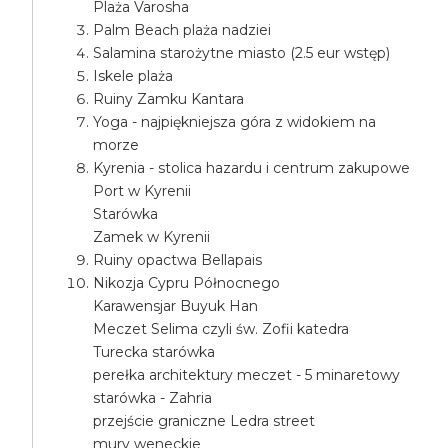
Plaża Varosha
Palm Beach plaża nadziei
Salamina starożytne miasto (2.5 eur wstęp)
Iskele plaża
Ruiny Zamku Kantara
Yoga - najpiękniejsza góra z widokiem na
morze
Kyrenia - stolica hazardu i centrum zakupowe
Port w Kyrenii
Starówka
Zamek w Kyrenii
Ruiny opactwa Bellapais
Nikozja Cypru Północnego
Karawensjar Buyuk Han
Meczet Selima czyli św. Zofii katedra
Turecka starówka
perełka architektury meczet - 5 minaretowy
starówka - Zahria
przejście graniczne Ledra street
mury weneckie