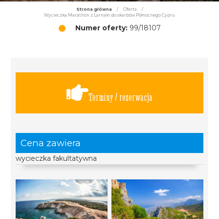
Strona główna
/
Oferta
/
Wycieczka Marathon z Larnaki do skarbów Północnego Cypru
Numer oferty:
99/18107
Terminy / rezerwacja
Cena zawiera
wycieczka fakultatywna