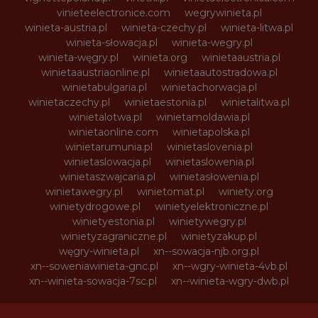
vinieteelectronice.com
wegrywinieta.pl
winieta-austria.pl
winieta-czechy.pl
winieta-litwa.pl
winieta-słowacja.pl
winieta-wegry.pl
winieta-węgry.pl
winieta.org
winietaaustria.pl
winietaaustriaonline.pl
winietaautostradowa.pl
winietabulgaria.pl
winietachorwacja.pl
winietaczechy.pl
winietaestonia.pl
winietalitwa.pl
winietalotwa.pl
winietamoldawia.pl
winietaonline.com
winietapolska.pl
winietarumunia.pl
winietaslovenia.pl
winietaslowacja.pl
winietaslowenia.pl
winietaszwajcaria.pl
winietasłowenia.pl
winietawegry.pl
winietomat.pl
winiety.org
winietydrogowe.pl
winietyelektroniczne.pl
winietyestonia.pl
winietywegry.pl
winietyzagraniczne.pl
winietyzakup.pl
węgry-winieta.pl
xn--sowacja-njb.org.pl
xn--soweniawinieta-gnc.pl
xn--wgry-winieta-4vb.pl
xn--winieta-sowacja-7sc.pl
xn--winieta-wgry-dwb.pl