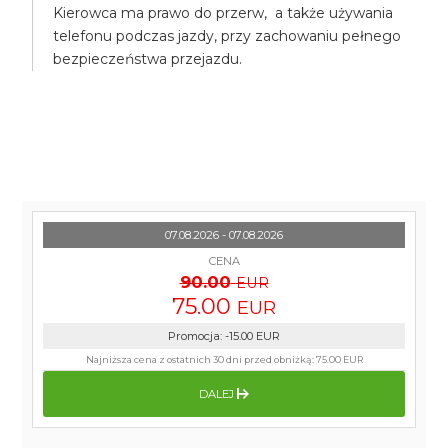
Kierowca ma prawo do przerw, a także używania
telefonu podczas jazdy, przy zachowaniu pełnego
bezpieczeństwa przejazdu.
07.08.2026 - 07.08.2026
CENA
90.00
EUR
75.00
EUR
Promocja
:
-15.00
EUR
Najniższa cena z ostatnich 30 dni przed obniżką:
75.00 EUR
DALEJ