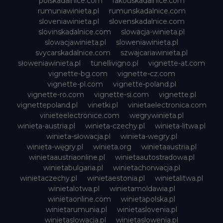
polskadalnice.com
rakouskadalnice.com
rumuniawinieta.pl
rumunskadalnice.com
sloveniawinieta.pl
slovenskadalnice.com
slovinskadalnice.com
slowacja-winieta.pl
slowacjawinieta.pl
sloweniawinieta.pl
svycarskadalnice.com
szwajcariawinieta.pl
słoweniawinieta.pl
tunellivigno.pl
vignette-at.com
vignette-bg.com
vignette-cz.com
vignette-pl.com
vignette-poland.pl
vignette-ro.com
vignette-si.com
vignette.pl
vignettepoland.pl
vinetki.pl
vinietaelectronica.com
vinieteelectronice.com
wegrywinieta.pl
winieta-austria.pl
winieta-czechy.pl
winieta-litwa.pl
winieta-słowacja.pl
winieta-wegry.pl
winieta-węgry.pl
winieta.org
winietaaustria.pl
winietaaustriaonline.pl
winietaautostradowa.pl
winietabulgaria.pl
winietachorwacja.pl
winietaczechy.pl
winietaestonia.pl
winietalitwa.pl
winietalotwa.pl
winietamoldawia.pl
winietaonline.com
winietapolska.pl
winietarumunia.pl
winietaslovenia.pl
winietaslowacja.pl
winietaslowenia.pl