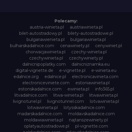
Polecamy:
austria-winieta.pl
austriawinieta.pl
bilet-autostradowy.pl
bilety-autostradowe.pl
bulgariawienieta.pl
bulgariawinieta.pl
bulharskadalnice.com
cenawiniety.pl
cenywiniet.pl
chorwacjawinieta.pl
czechy-winieta.pl
czechywinieta.pl
czechywiniety.pl
dalnicnipoplatky.com
dalnicniznamka.eu
digital-vignette.de
e-vignette.pl
e-winieta.eu
edalnice.org
edalnice.pl
electronicavinieta.com
electroniceviniete.com
estoniawinieta.pl
estonskadalnice.com
ewinieta.pl
info365.pl
litvadalnice.com
litwa-winieta.pl
litwawinieta.pl
livignotunel.pl
livignotunnel.com
lotvawinieta.pl
lotwawinieta.pl
lotysskadalnice.com
madarskadalnice.com
moldavskadalnice.com
moldawiawinieta.pl
najtanszewiniety.pl
oplatyautostradowe.pl
pl-vignette.com