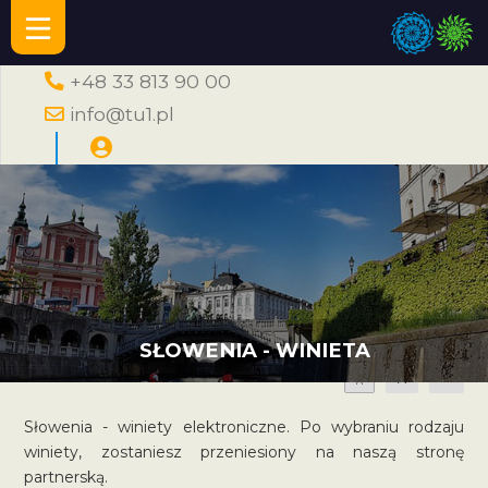
+48 33 813 90 00
info@tu1.pl
SŁOWENIA - WINIETA
A
A
A
Słowenia - winiety elektroniczne. Po wybraniu rodzaju
winiety, zostaniesz przeniesiony na naszą stronę
partnerską.